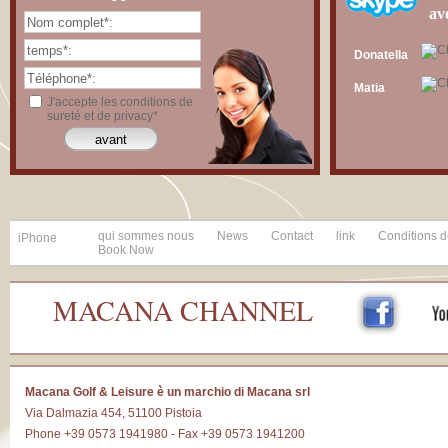
av
Donatella
Matia
J'accepte les conditions de
sureté et de privacy*
qui sommes nous
News
Contact
link
Conditions de
iPhone
Book Now
MACANA CHANNEL
Macana Golf & Leisure è un marchio di Macana srl
Via Dalmazia 454, 51100 Pistoia
Phone +39 0573 1941980 - Fax +39 0573 1941200