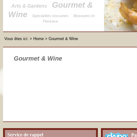
Gourmet &
Arts & Gardens
Wine
Spécialités toscanes
Museums in
Florence
Vous êtes ici:
>
Home
> Gourmet & Wine
Gourmet & Wine
Service de rappel
Pa