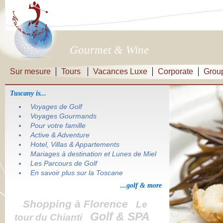
Gourmet & Wine
Sur mesure
Tours
Vacances Luxe
Corporate
Grou
Tuscany is...
Voyages de Golf
Voyages Gourmands
Pour votre famille
Active & Adventure
Hotel, Villas & Appartements
Mariages à destination et Lunes de Miel
Les Parcours de Golf
En savoir plus sur la Toscane
...golf & more
Shopping à Florence
Le
Golf & SPA
tour du Chianti