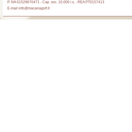
P. IVA 01529670471 - Cap. soc. 10.000 i.v, - REA PT0157413
E-mail
info@macanagolf.it