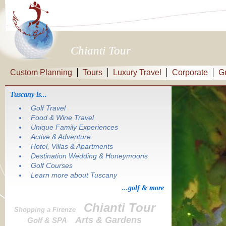
Chianti Tour
Custom Planning
Tours
Luxury Travel
Corporate
G
Tuscany is...
Golf Travel
Food & Wine Travel
Unique Family Experiences
Active & Adventure
Hotel, Villas & Apartments
Destination Wedding & Honeymoons
Golf Courses
Learn more about Tuscany
...golf & more
Chianti Tour
Shopping a Firenze
Arts & Gardens
Golf & SPA