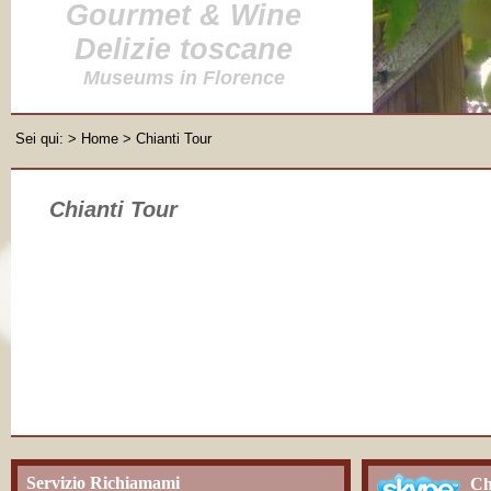
Gourmet & Wine
Delizie toscane
Museums in Florence
Sei qui:
>
Home
> Chianti Tour
Chianti Tour
Servizio Richiamami
Ch