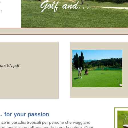
e
n
ours EN.pdf
. for your passion
ze in paradisi tropicali per persone che viaggiano
ort, per il vivere all'aria aperta e per la natura. Oggi