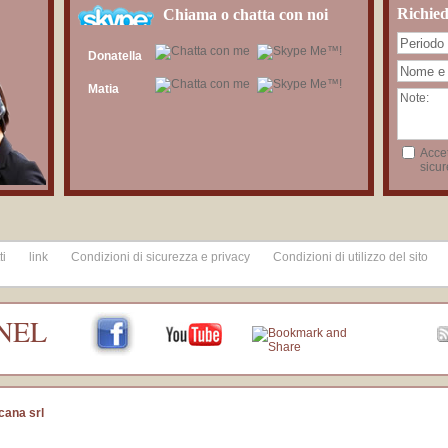
Richied
Chiama o chatta con noi
Donatella
Matia
Accet
sicur
ti
link
Condizioni di sicurezza e privacy
Condizioni di utilizzo del sito
NEL
cana srl