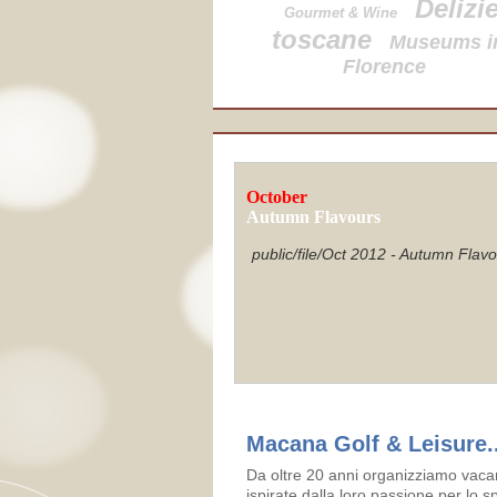
Delizi
Gourmet & Wine
toscane
Museums i
Florence
October
Autumn Flavours
public/file/Oct 2012 - Autumn Flav
Macana Golf & Leisure..
Da oltre 20 anni organizziamo vacan
ispirate dalla loro passione per lo sp