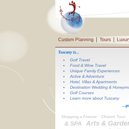
Custom Planning
Tours
Luxur
Tuscany is...
Golf Travel
Food & Wine Travel
Unique Family Experiences
Active & Adventure
Hotel, Villas & Apartments
Destination Wedding & Honeym
Golf Courses
Learn more about Tuscany
...g
Chianti Tour
Shopping a Firenze
Arts & Garde
& SPA