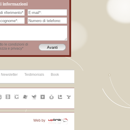
i informazioni
to le condizioni di
ezza e privacy*
Newsletter
Testimonials
Book
Web by