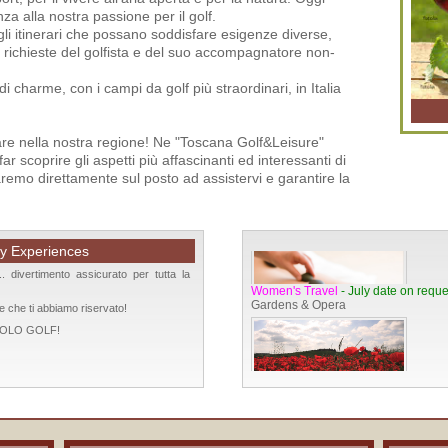
a alla nostra passione per il golf.
gli itinerari che possano soddisfare esigenze diverse,
le richieste del golfista e del suo accompagnatore non-
 charme, con i campi da golf più straordinari, in Italia
rovare nella nostra regione! Ne "Toscana Golf&Leisure"
Women's Travel
- November dates 
Golf & Spa
ar scoprire gli aspetti più affascinanti ed interessanti di
remo direttamente sul posto ad assistervi e garantire la
y Experiences
Women's Travel
- July date on reque
. divertimento assicurato per tutta la
Gardens & Opera
e che ti abbiamo riservato!
SOLO GOLF!