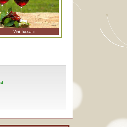
Vini Toscani
on Request
st