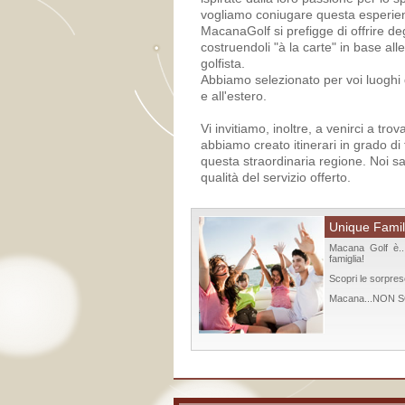
vogliamo coniugare questa esperienz
MacanaGolf si prefigge di offrire de
costruendoli "à la carte" in base al
golfista.
Abbiamo selezionato per voi luoghi di
e all'estero.
Vi invitiamo, inoltre, a venirci a t
abbiamo creato itinerari in grado di f
questa straordinaria regione. Noi sa
qualità del servizio offerto.
Unique Famil
Macana Golf è...
famiglia!
Scopri le sorpres
Macana...NON 