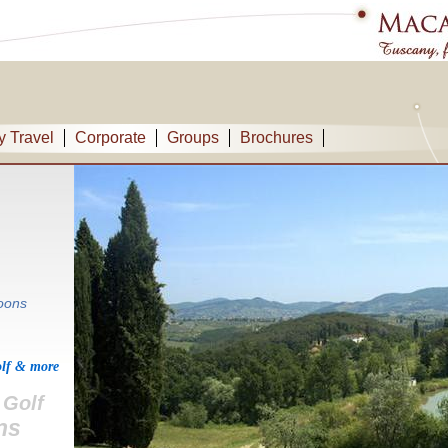
y Travel
Corporate
Groups
Brochures
oons
olf & more
Golf
ns