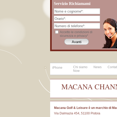
Servizio Richiamami
Accetto le condizioni di
sicurezza e privacy*
Chi siamo
News
Contat
iPhone
Now
MACANA CHAN
Macana Golf & Leisure è un marchio di Ma
Via Dalmazia 454, 51100 Pistoia